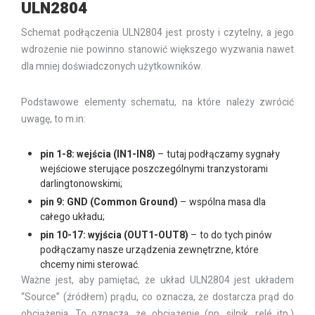
ULN2804
Schemat podłączenia ULN2804 jest prosty i czytelny, a jego
wdrożenie nie powinno stanowić większego wyzwania nawet
dla mniej doświadczonych użytkowników.
Podstawowe elementy schematu, na które należy zwrócić
uwagę, to m.in:
pin 1-8: wejścia (IN1-IN8)
– tutaj podłączamy sygnały
wejściowe sterujące poszczególnymi tranzystorami
darlingtonowskimi;
pin 9: GND (Common Ground)
– wspólna masa dla
całego układu;
pin 10-17: wyjścia (OUT1-OUT8)
– to do tych pinów
podłączamy nasze urządzenia zewnętrzne, które
chcemy nimi sterować.
Ważne jest, aby pamiętać, że układ ULN2804 jest układem
“Source” (źródłem) prądu, co oznacza, że dostarcza prąd do
obciążenia. To oznacza, że obciążenie (np. silnik, relé itp.)