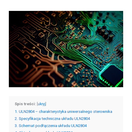
Spis treści:
[
ukryj
]
1
ULN2804 – charakterystyka uniwersalnego sterownika
2
Specyfikacja techniczna układu ULN2804
3
Schemat podłączenia układu ULN2804