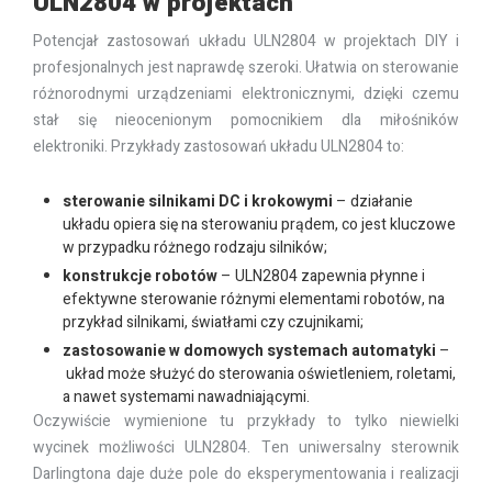
ULN2804 w projektach
Potencjał zastosowań układu ULN2804 w projektach DIY i
profesjonalnych jest naprawdę szeroki. Ułatwia on sterowanie
różnorodnymi urządzeniami elektronicznymi, dzięki czemu
stał się nieocenionym pomocnikiem dla miłośników
elektroniki. Przykłady zastosowań układu ULN2804 to:
sterowanie silnikami DC i krokowymi
– działanie
układu opiera się na sterowaniu prądem, co jest kluczowe
w przypadku różnego rodzaju silników;
konstrukcje robotów
– ULN2804 zapewnia płynne i
efektywne sterowanie różnymi elementami robotów, na
przykład silnikami, światłami czy czujnikami;
zastosowanie w domowych systemach automatyki
–
układ może służyć do sterowania oświetleniem, roletami,
a nawet systemami nawadniającymi.
Oczywiście wymienione tu przykłady to tylko niewielki
wycinek możliwości ULN2804. Ten uniwersalny sterownik
Darlingtona daje duże pole do eksperymentowania i realizacji