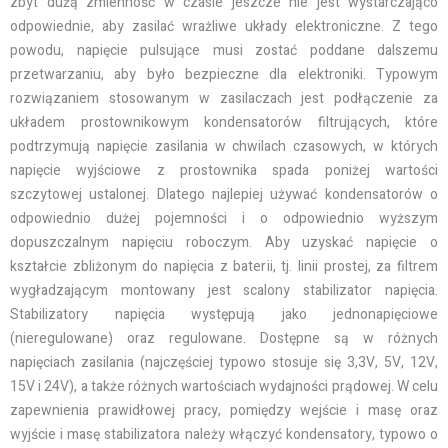
zbyt dużą zmienność w czasie jeszcze nie jest wystarczająco
odpowiednie, aby zasilać wrażliwe układy elektroniczne. Z tego
powodu, napięcie pulsujące musi zostać poddane dalszemu
przetwarzaniu, aby było bezpieczne dla elektroniki. Typowym
rozwiązaniem stosowanym w zasilaczach jest podłączenie za
układem prostownikowym kondensatorów filtrujących, które
podtrzymują napięcie zasilania w chwilach czasowych, w których
napięcie wyjściowe z prostownika spada poniżej wartości
szczytowej ustalonej. Dlatego najlepiej używać kondensatorów o
odpowiednio dużej pojemności i o odpowiednio wyższym
dopuszczalnym napięciu roboczym. Aby uzyskać napięcie o
kształcie zbliżonym do napięcia z baterii, tj. linii prostej, za filtrem
wygładzającym montowany jest scalony stabilizator napięcia.
Stabilizatory napięcia występują jako jednonapięciowe
(nieregulowane) oraz regulowane. Dostępne są w różnych
napięciach zasilania (najczęściej typowo stosuje się 3,3V, 5V, 12V,
15V i 24V), a także różnych wartościach wydajności prądowej. W celu
zapewnienia prawidłowej pracy, pomiędzy wejście i masę oraz
wyjście i masę stabilizatora należy włączyć kondensatory, typowo o