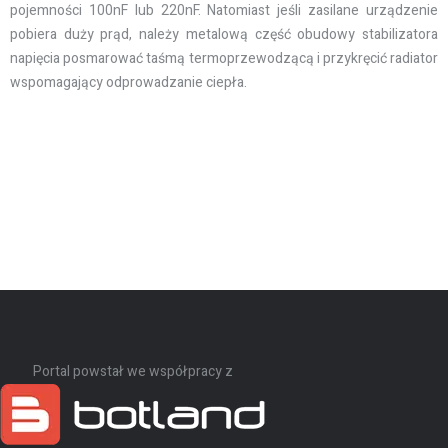
pojemności 100nF lub 220nF. Natomiast jeśli zasilane urządzenie
pobiera duży prąd, należy metalową część obudowy stabilizatora
napięcia posmarować taśmą termoprzewodzącą i przykręcić radiator
wspomagający odprowadzanie ciepła.
Portal powstał we współpracy z