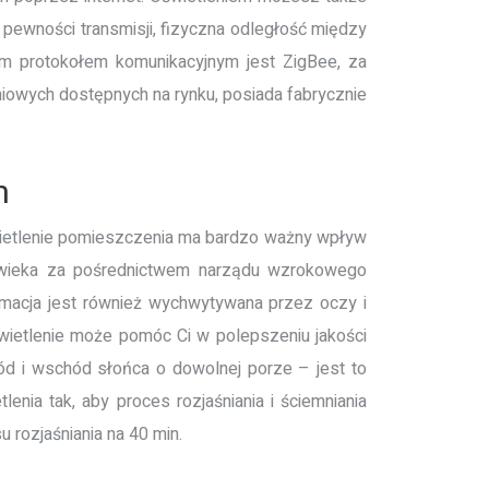
pewności transmisji, fizyczna odległość między
ym protokołem komunikacyjnym jest ZigBee, za
owych dostępnych na rynku, posiada fabrycznie
h
wietlenie pomieszczenia ma bardzo ważny wpływ
owieka za pośrednictwem narządu wzrokowego
ormacja jest również wychwytywana przez oczy i
świetlenie może pomóc Ci w polepszeniu jakości
ód i wschód słońca o dowolnej porze – jest to
nia tak, aby proces rozjaśniania i ściemniania
 rozjaśniania na 40 min.