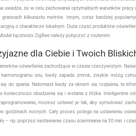
na uwadze, że w celu zachowania optymalnych warunków pracy i 
w granicach kilkunastu metrów.
Innym, coraz bardziej popularn
yjną o charakterze lokalnym. Duża część produktów oświetleni
oduł łączności ZigBee należy połączyć z routerem.
zyjazne dla Ciebie i Twoich Bliskic
arametrów oświetlenia zachodzące w czasie rzeczywistym. Naś
u harmonogramu snu, kiedy zapada zmrok, zwykle mózg czł
 się do spania. Natomiast kiedy za oknem się rozjaśnia, ta inf
o konieczności obudzenia się i wstania z łóżka. Inteligentne o
 zaprogramowanie, możesz ustawić je tak, aby symulować zach
w godzinach nocnych. Cały proces polega na ustawieniu oświetle
y – np. poprzez nastawienie czasu ściemniania na 30 min. i czasu