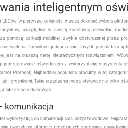
owania inteligentnym ośw
i LEDów, w pierwszej kolejności musisz dokonać wyboru platform
h budynków, uwzględnia w swojej konstrukcji niewielkie mod
za pomocą aplikacji mobilnej, zwykle dostarczanej przez pro
nie wieloma żarówkami jednocześnie. Zwykle jednak taka aplik
entnej jest na dłuższą metę niepraktycznym rozwiązaniem. Wów
ji, jest sterowanie oświetleniem z wykorzystaniem asystenta g
ernet Protocol). Najbardziej popularne produkty w tej kategori
k i głośnikami. Takie urządzenia mogą sterować nie tylko ośw
, a także kinem domowym.
 – komunikacja
teł wykorzystują do komunikacji sieci bezprzewodowe. Najprost
ranie i wysyłanie informacji dotyczących sterowania oświetlen