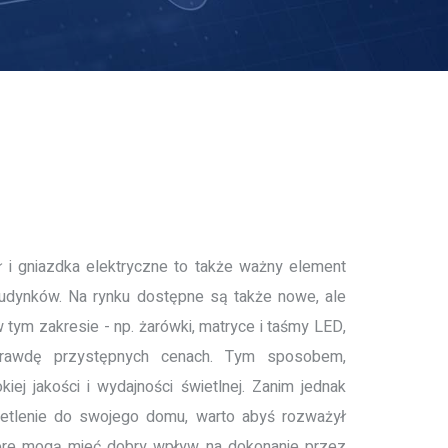
eł i gniazdka elektryczne to także ważny element
budynków. Na rynku dostępne są także nowe, ale
 tym zakresie - np. żarówki, matryce i taśmy LED,
rawdę przystępnych cenach. Tym sposobem,
ej jakości i wydajności świetlnej. Zanim jednak
ietlenie do swojego domu, warto abyś rozważył
które mogą mieć dobry wpływ na dokonanie przez