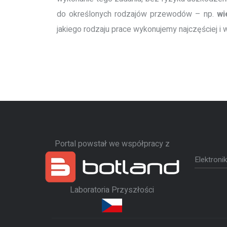
do określonych rodzajów przewodów – np.
wi
jakiego rodzaju prace wykonujemy najczęściej i 
Portal powstał we współpracy z
Elektroni
Laboratoria Przyszłości