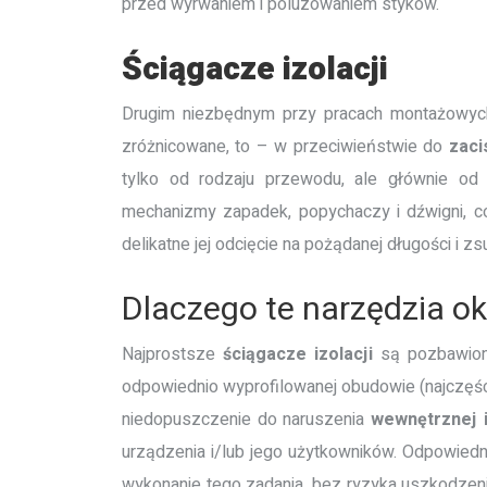
przed wyrwaniem i poluzowaniem styków.
Ściągacze
izolacji
Drugim niezbędnym przy pracach montażowych
zróżnicowane, to – w przeciwieństwie do
zaci
tylko od rodzaju przewodu, ale głównie od o
mechanizmy zapadek, popychaczy i dźwigni, co 
delikatne jej odcięcie na pożądanej długości i z
Dlaczego te narzędzia ok
Najprostsze
ściągacze
izolacji
są pozbawione
odpowiednio wyprofilowanej obudowie (najczęśc
niedopuszczenie do naruszenia
wewnętrznej i
urządzenia i/lub jego użytkowników. Odpowied
wykonanie tego zadania, bez ryzyka uszkodzeni