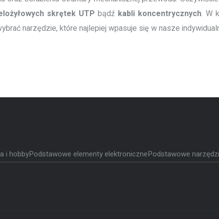
elożyłowych skrętek UTP
bądź
kabli koncentrycznych
. W 
wybrać narzędzie, które najlepiej wpasuje się w nasze indywidual
ka i hobby
Podstawowe elementy elektroniczne
Podstawowe narzędzia