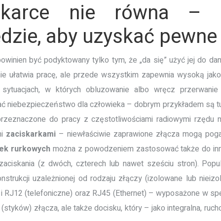
karce nie równa – c
dzie, aby uzyskać pewne
owinien być podyktowany tylko tym, że „da się” użyć jej do d
nie ułatwia pracę, ale przede wszystkim zapewnia wysoką ja
sytuacjach, w których obluzowanie albo wręcz przerwanie
rzać niebezpieczeństwo dla człowieka – dobrym przykładem są 
przeznaczone do pracy z częstotliwościami radiowymi rzędu
mi
zaciskarkami
– niewłaściwie zaprawione złącza mogą pogar
ek rurkowych
można z powodzeniem zastosować także do in
aciskania (z dwóch, czterech lub nawet sześciu stron). Pop
nstrukcji uzależnionej od rodzaju złączy (izolowane lub niei
 RJ12 (telefoniczne) oraz RJ45 (Ethernet) – wyposażone w spe
styków) złącza, ale także docisku, który – jako integralna, r