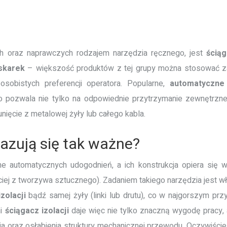
 oraz naprawczych rodzajem narzędzia ręcznego, jest
ścią
skarek
– większość produktów z tej grupy można stosować zam
sobistych preferencji operatora. Popularne,
automatyczne
pozwala nie tylko na odpowiednie przytrzymanie zewnętrznej i
sunięcie z metalowej żyły lub całego kabla.
azują się tak ważne?
 automatycznych udogodnień, a ich konstrukcja opiera się 
iej z tworzywa sztucznego). Zadaniem takiego narzędzia jest 
zolacji
bądź samej żyły (linki lub drutu), co w najgorszym pr
ni
ściągacz
izolacji
daje więc nie tylko znaczną wygodę pracy
a oraz osłabienia struktury mechanicznej przewodu. Oczywiście