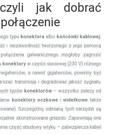
zyli jak dobrać
 połączenie
anego typu
konektora
albo
końcówki kablowej
.
kość i niezawodność tworzonego z jego pomocą
 połączenia galwanicznego mogłoby zagrozić
tu
konektory
w części sieciowej (230 V) różnego
 megaherców, a nawet gigaherców, powinny być
szać transmisję i degradować jakość sygnału.
nych typów
konektorów
– wszystko zależy od
ularne
konektory oczkowe
i
widełkowe
także
zolowane). Szczególną odmianą tych narzędzi są
cjalnie skonstruowane gniazdo. Zapewniają one
uchoma część obudowy wtyku – zabezpiecza kabel