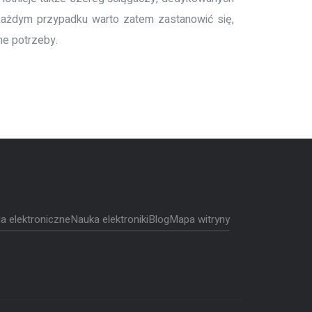
każdym przypadku warto zatem zastanowić się,
ne potrzeby.
 elektroniczne
Nauka elektroniki
Blog
Mapa witryny