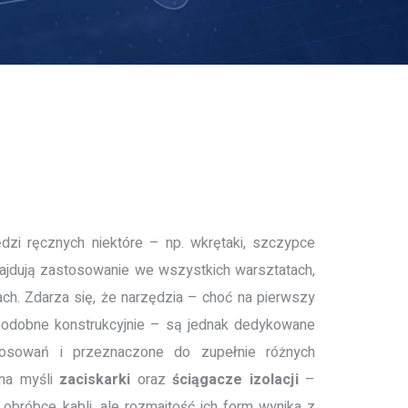
dzi ręcznych niektóre – np. wkrętaki, szczypce
najdują zastosowanie we wszystkich warsztatach,
ch. Zdarza się, że narzędzia – choć na pierwszy
podobne konstrukcyjnie – są jednak dedykowane
tosowań i przeznaczone do zupełnie różnych
 na myśli
zaciskarki
oraz
ściągacze izolacji
–
obróbce kabli, ale rozmaitość ich form wynika z