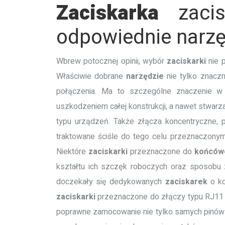
Zaciskarka
zacis
odpowiednie narzę
Wbrew potocznej opinii, wybór
zaciskarki
nie p
Właściwie dobrane
narzędzie
nie tylko znacz
połączenia. Ma to szczególne znaczenie w 
uszkodzeniem całej konstrukcji, a nawet stwa
typu urządzeń. Także złącza koncentryczne, 
traktowane ściśle do tego celu przeznaczony
Niektóre
zaciskarki
przeznaczone do
końców
kształtu ich szczęk roboczych oraz sposobu z
doczekały się dedykowanych
zaciskarek
o ko
zaciskarki
przeznaczone do złączy typu RJ11 i
poprawne zamocowanie nie tylko samych pinów (