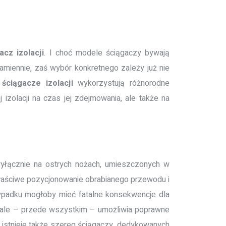
gacz
izolacji
. I choć modele ściągaczy bywają
iennie, zaś wybór konkretnego zależy już nie
ściągacze
izolacji
wykorzystują różnorodne
zolacji na czas jej zdejmowania, ale także na
wyłącznie na ostrych nożach, umieszczonych w
właściwe pozycjonowanie obrabianego przewodu i
zypadku mogłoby mieć fatalne konsekwencje dla
, ale – przede wszystkim – umożliwia poprawne
 istnieje także szereg ściągaczy, dedykowanych