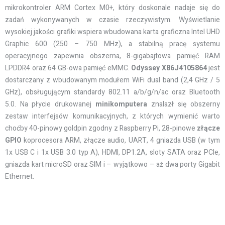
mikrokontroler ARM Cortex M0+, który doskonale nadaje się do
zadań wykonywanych w czasie rzeczywistym. Wyświetlanie
wysokiej jakości grafiki wspiera wbudowana karta graficzna Intel UHD
Graphic 600 (250 – 750 MHz), a stabilną pracę systemu
operacyjnego zapewnia obszerna, 8-gigabajtowa pamięć RAM
LPDDR4 oraz 64 GB-owa pamięć eMMC.
Odyssey X86J4105864
jest
dostarczany z wbudowanym modułem WiFi dual band (2,4 GHz / 5
GHz), obsługującym standardy 802.11 a/b/g/n/ac oraz Bluetooth
5.0. Na płycie drukowanej
minikomputera
znalazł się obszerny
zestaw interfejsów komunikacyjnych, z których wymienić warto
choćby 40-pinowy goldpin zgodny z Raspberry Pi, 28-pinowe
złącze
GPIO
koprocesora ARM, złącze audio, UART, 4 gniazda USB (w tym
1x USB C i 1x USB 3.0 typ A), HDMI, DP1.2A, sloty SATA oraz PCIe,
gniazda kart microSD oraz SIM i – wyjątkowo – aż dwa porty Gigabit
Ethernet.