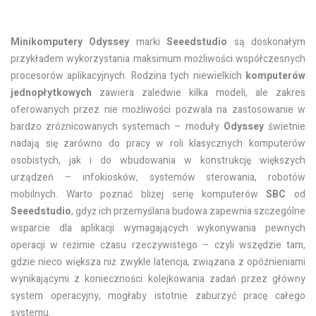
Minikomputery
Odyssey
marki
Seeedstudio
są doskonałym
przykładem wykorzystania maksimum możliwości współczesnych
procesorów aplikacyjnych. Rodzina tych niewielkich
komputerów
jednopłytkowych
zawiera zaledwie kilka modeli, ale zakres
oferowanych przez nie możliwości pozwala na zastosowanie w
bardzo zróżnicowanych systemach – moduły
Odyssey
świetnie
nadają się zarówno do pracy w roli klasycznych komputerów
osobistych, jak i do wbudowania w konstrukcję większych
urządzeń – infokiosków, systemów sterowania, robotów
mobilnych. Warto poznać bliżej serię komputerów
SBC
od
Seeedstudio
, gdyż ich przemyślana budowa zapewnia szczególne
wsparcie dla aplikacji wymagających wykonywania pewnych
operacji w reżimie czasu rzeczywistego – czyli wszędzie tam,
gdzie nieco większa niż zwykle latencja, związana z opóźnieniami
wynikającymi z konieczności kolejkowania zadań przez główny
system operacyjny, mogłaby istotnie zaburzyć pracę całego
systemu.