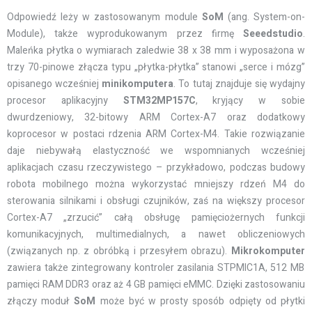
Odpowiedź leży w zastosowanym module
SoM
(ang. System-on-
Module), także wyprodukowanym przez firmę
Seeedstudio
.
Maleńka płytka o wymiarach zaledwie 38 x 38 mm i wyposażona w
trzy 70-pinowe złącza typu „płytka-płytka” stanowi „serce i mózg”
opisanego wcześniej
minikomputera
. To tutaj znajduje się wydajny
procesor aplikacyjny
STM32MP157C
, kryjący w sobie
dwurdzeniowy, 32-bitowy ARM Cortex-A7 oraz dodatkowy
koprocesor w postaci rdzenia ARM Cortex-M4. Takie rozwiązanie
daje niebywałą elastyczność we wspomnianych wcześniej
aplikacjach czasu rzeczywistego – przykładowo, podczas budowy
robota mobilnego można wykorzystać mniejszy rdzeń M4 do
sterowania silnikami i obsługi czujników, zaś na większy procesor
Cortex-A7 „zrzucić” całą obsługę pamięciożernych funkcji
komunikacyjnych, multimedialnych, a nawet obliczeniowych
(związanych np. z obróbką i przesyłem obrazu).
Mikrokomputer
zawiera także zintegrowany kontroler zasilania STPMIC1A, 512 MB
pamięci RAM DDR3 oraz aż 4 GB pamięci eMMC. Dzięki zastosowaniu
złączy moduł
SoM
może być w prosty sposób odpięty od płytki