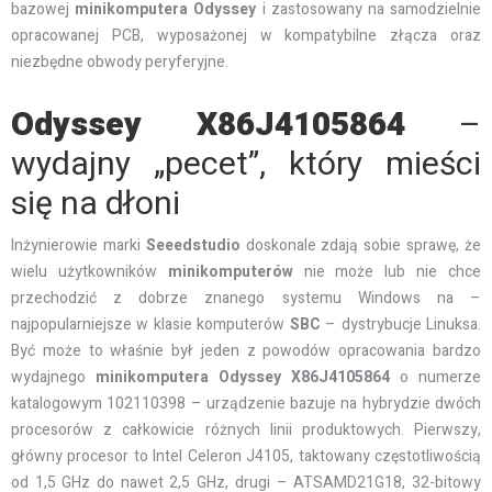
bazowej
minikomputera
Odyssey
i zastosowany na samodzielnie
opracowanej PCB, wyposażonej w kompatybilne złącza oraz
niezbędne obwody peryferyjne.
Odyssey X86J4105864
–
wydajny „pecet”, który mieści
się na dłoni
Inżynierowie marki
Seeedstudio
doskonale zdają sobie sprawę, że
wielu użytkowników
minikomputerów
nie może lub nie chce
przechodzić z dobrze znanego systemu Windows na –
najpopularniejsze w klasie komputerów
SBC
– dystrybucje Linuksa.
Być może to właśnie był jeden z powodów opracowania bardzo
wydajnego
minikomputera
Odyssey X86J4105864
o numerze
katalogowym 102110398 – urządzenie bazuje na hybrydzie dwóch
procesorów z całkowicie różnych linii produktowych. Pierwszy,
główny procesor to Intel Celeron J4105, taktowany częstotliwością
od 1,5 GHz do nawet 2,5 GHz, drugi – ATSAMD21G18, 32-bitowy