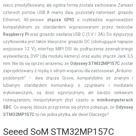
nieco zmodyfikowany, ale ogólna forma została zachowana. Zamiast
czterech portów USB A mamy dwa, pozostały natomiast: gniazdo
Ethernet, 40-pinowe
złącze GPIO
o rozkładzie wyprowadzeń
kompatybilnym ze standardem wypracowanym przez twórców
Raspberry
Pi
oraz gniazdo zasilania USB C (5 V / 3A). Do dyspozycji
użytkownika jest także klasyczne gniazdo DC (obsługujące napięcie
wejściowe 12 V), interfejs MIPI DSI do podłączenia zewnętrznego
wyświetlacza, DVP (dla modułu kamery) oraz audio złącze Jack 3,5
mm. Nie da się oprzeć wrażeniu, że
Odyssey
STM32MP157C
został
zaprojektowany z myślą o silnym wsparciu dla zastosowań „Arduino-
podobnych” – dwa złącza Grove, kompatybilne ze znanym i
lubianym standardem komunikacji z czujnikami i modułami
wykonawczymi, są dość egzotycznym, ale bardzo ciekawym
rozwiązaniem, niespotykanym zbyt często w
minikomputerach
SBC
. Co więcej: bliższe przyjrzenie się płytce pokazuje, że
Odyssey
STM32MP157C
to nie jedna płytka, ale dwie! Dlaczego?
Seeed SoM STM32MP157C