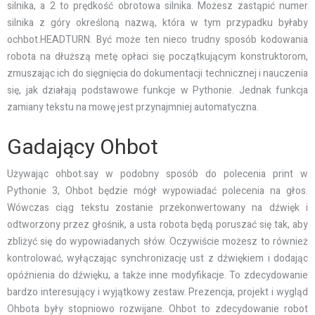
silnika, a 2 to prędkość obrotowa silnika. Możesz zastąpić numer
silnika z góry określoną nazwą, która w tym przypadku byłaby
ochbot.HEADTURN. Być może ten nieco trudny sposób kodowania
robota na dłuższą metę opłaci się początkującym konstruktorom,
zmuszając ich do sięgnięcia do dokumentacji technicznej i nauczenia
się, jak działają podstawowe funkcje w Pythonie. Jednak funkcja
zamiany tekstu na mowę jest przynajmniej automatyczna.
Gadający Ohbot
Używając ohbot.say w podobny sposób do polecenia print w
Pythonie 3, Ohbot będzie mógł wypowiadać polecenia na głos.
Wówczas ciąg tekstu zostanie przekonwertowany na dźwięk i
odtworzony przez głośnik, a usta robota będą poruszać się tak, aby
zbliżyć się do wypowiadanych słów. Oczywiście możesz to również
kontrolować, wyłączając synchronizację ust z dźwiękiem i dodając
opóźnienia do dźwięku, a także inne modyfikacje. To zdecydowanie
bardzo interesujący i wyjątkowy zestaw. Prezencja, projekt i wygląd
Ohbota były stopniowo rozwijane. Ohbot to zdecydowanie robot