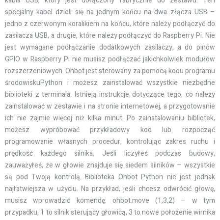
kabla USB, który jest dołączony fabrycznie do zestawu. Ten
specjalny kabel dzieli się na jednym końcu na dwa złącza USB –
jedno z czerwonym koralikiem na końcu, które należy podłączyć do
zasilacza USB, a drugie, które należy podłączyć do Raspberry Pi. Nie
jest wymagane podłączanie dodatkowych zasilaczy, a do pinów
GPIO w Raspberry Pi nie musisz podłączać jakichkolwiek modułów
rozszerzeniowych. Ohbot jest sterowany za pomocą kodu programu
środowiskuPython i możesz zainstalować wszystkie niezbędne
biblioteki z terminala. Istnieją instrukcje dotyczące tego, co należy
zainstalować w zestawie i na stronie internetowej, a przygotowanie
ich nie zajmie więcej niż kilka minut. Po zainstalowaniu bibliotek,
możesz wypróbować przykładowy kod lub rozpocząć
programowanie własnych procedur, kontrolując zakres ruchu i
prędkość każdego silnika. Jeśli liczyłeś podczas budowy,
zauważyłeś, że w głowie znajduje się siedem silników – wszystkie
są pod Twoją kontrolą. Biblioteka Ohbot Python nie jest jednak
najłatwiejsza w użyciu. Na przykład, jeśli chcesz odwrócić głowę,
musisz wprowadzić komendę: ohbot.move (1,3,2) – w tym
przypadku, 1 to silnik sterujący głowicą, 3 to nowe położenie wirnika