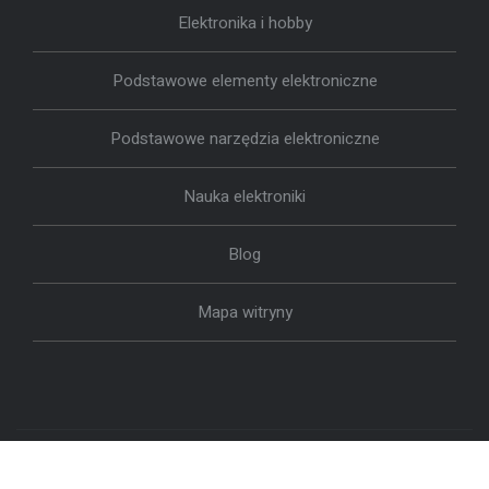
Elektronika i hobby
Podstawowe elementy elektroniczne
Podstawowe narzędzia elektroniczne
Nauka elektroniki
Blog
Mapa witryny
Copyrights by
Ninetheme