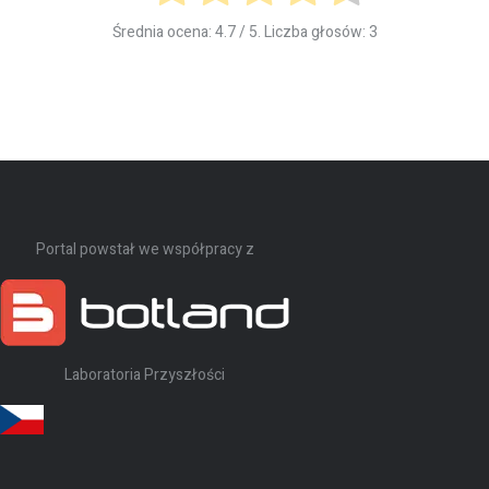
Średnia ocena:
4.7
/ 5. Liczba głosów:
3
Portal powstał we współpracy z
Laboratoria Przyszłości