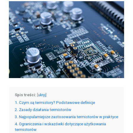
Spis treści:
[
ukryj
]
1
Czym są termistory? Podstawowe definicje
2
Zasady działania termistorów
3
Najpopularniejsze zastosowania termistorów w praktyce
4
Ograniczenia i wskazówki dotyczące użytkowania
termistorów