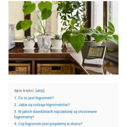
Spis treści:
[
ukryj
]
1
Co to jest higrometr?
2
Jakie są rodzaje higrometrów?
3
W jakich dziedzinach najczęściej są stosowane
higrometry?
4
Czy higrometr jest przydatny w domu?