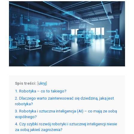
Spis treści:
[
ukryj
]
1
Robotyka – co to takiego?
2
Dlaczego warto zainteresować się dziedziną, jaką jest
robotyka?
3
Robotyka i sztuczna inteligencja (AI) – co mają ze sobą
wspólnego?
4
Czy szybki rozwój robotyki i sztucznej inteligencji niesie
za sobą jakieś zagrożenia?