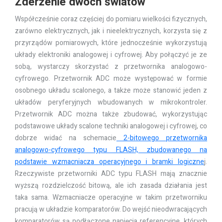
Zderzenie dwóch światów
Współcześnie coraz częściej do pomiaru wielkości fizycznych,
zarówno elektrycznych, jak i nieelektrycznych, korzysta się z
przyrządów pomiarowych, które jednocześnie wykorzystują
układy elektroniki analogowej i cyfrowej. Aby połączyć je ze
sobą, wystarczy skorzystać z przetwornika analogowo-
cyfrowego. Przetwornik ADC może występować w formie
osobnego układu scalonego, a także może stanowić jeden z
układów peryferyjnych wbudowanych w mikrokontroler.
Przetwornik ADC można także zbudować, wykorzystując
podstawowe układy scalone techniki analogowej i cyfrowej, co
dobrze widać na schemacie
2-bitowego przetwornika
analogowo-cyfrowego typu FLASH, zbudowanego na
podstawie wzmacniacza operacyjnego i bramki logiczne
j.
Rzeczywiste przetworniki ADC typu FLASH mają znacznie
wyższą rozdzielczość bitową, ale ich zasada działania jest
taka sama. Wzmacniacze operacyjne w takim przetworniku
pracują w układzie komparatorów. Do wejść nieodwracających
komparatorów są podłączone napięcia referencyjne, których