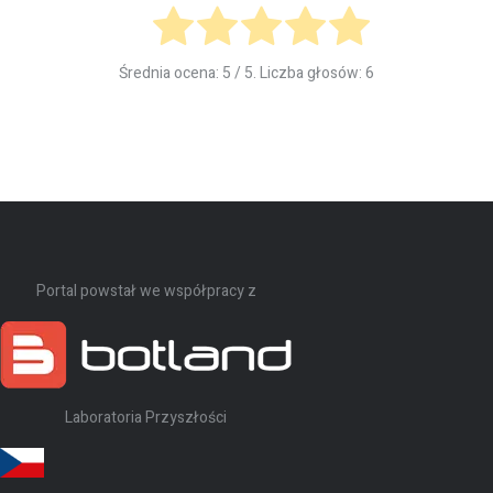
Średnia ocena:
5
/ 5. Liczba głosów:
6
Portal powstał we współpracy z
Laboratoria Przyszłości