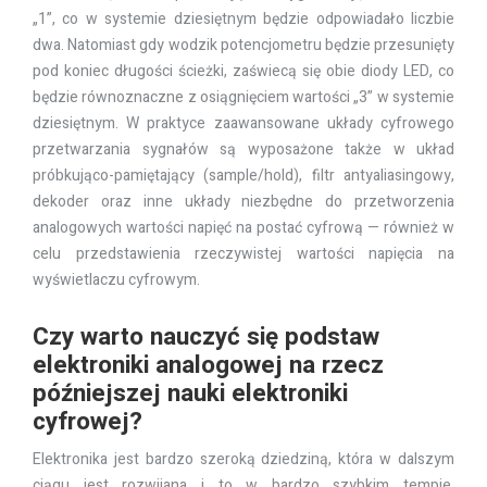
„1”, co w systemie dziesiętnym będzie odpowiadało liczbie
dwa. Natomiast gdy wodzik potencjometru będzie przesunięty
pod koniec długości ścieżki, zaświecą się obie diody LED, co
będzie równoznaczne z osiągnięciem wartości „3” w systemie
dziesiętnym. W praktyce zaawansowane układy cyfrowego
przetwarzania sygnałów są wyposażone także w układ
próbkująco-pamiętający (sample/hold), filtr antyaliasingowy,
dekoder oraz inne układy niezbędne do przetworzenia
analogowych wartości napięć na postać cyfrową — również w
celu przedstawienia rzeczywistej wartości napięcia na
wyświetlaczu cyfrowym.
Czy warto nauczyć się podstaw
elektroniki analogowej na rzecz
późniejszej nauki elektroniki
cyfrowej?
Elektronika jest bardzo szeroką dziedziną, która w dalszym
ciągu jest rozwijana i to w bardzo szybkim tempie.