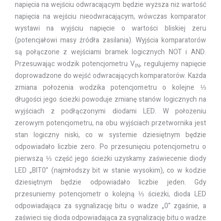
napięcia na wejściu odwracającym będzie wyższa niż wartość
napięcia na wejściu nieodwracającym, wówczas komparator
wystawi na wyjściu napięcie o wartości bliskiej zeru
(potencjałowi masy źródła zasilania). Wyjścia komparatorów
są połączone z wejściami bramek logicznych NOT i AND.
Przesuwając wodzik potencjometru V
, regulujemy napięcie
IN
doprowadzone do wejść odwracających komparatorów. Każda
zmiana położenia wodzika potencjometru o kolejne ⅓
długości jego ścieżki powoduje zmianę stanów logicznych na
wyjściach z podłączonymi diodami LED. W położeniu
zerowym potencjometru, na obu wyjściach przetwornika jest
stan logiczny niski, co w systemie dziesiętnym będzie
odpowiadało liczbie zero. Po przesunięciu potencjometru o
pierwszą ⅓ część jego ścieżki uzyskamy zaświecenie diody
LED „BIT0” (najmłodszy bit w stanie wysokim), co w kodzie
dziesiętnym będzie odpowiadało liczbie jeden. Gdy
przesuniemy potencjometr o kolejną ⅓ ścieżki, dioda LED
odpowiadająca za sygnalizację bitu o wadze „0” zgaśnie, a
zaświeci się dioda odpowiadająca za sygnalizację bitu o wadze